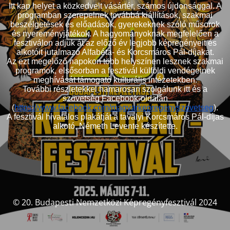
Itt kap helyet a közkedvelt vásártér, számos újdonsággal. A
programban szerepelnek továbbá kiállítások, szakmai
beszélgetések és előadások, gyerekeknek szóló műsorok
és nyereményjátékok. A hagyományoknak megfelelően a
fesztiválon adjuk át az előző év legjobb képregényeit és
alkotóit jutalmazó Alfabéta- és Korcsmáros Pál-díjakat.
Az ezt megelőző napokon több helyszínen lesznek szakmai
programok, elsősorban a fesztivál külföldi vendégeinek
meghívását támogató kulturális intézetekben.
További részletekkel hamarosan szolgálunk itt és a
szövetség Facebook-oldalán
(
https://www.facebook.com/magyarkepregenyszovetseg
).
A fesztivál hivatalos plakátját a tavalyi Korcsmáros Pál-díjas
alkotó, Németh Levente készítette.
© 20. Budapesti Nemzetközi Képregényfesztivál 2024