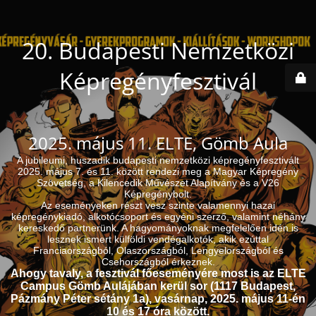
20. Budapesti Nemzetközi
Képregényfesztivál
2025. május 11. ELTE, Gömb Aula
A jubileumi, huszadik budapesti nemzetközi képregényfesztivált
2025. május 7. és 11. között rendezi meg a Magyar Képregény
Szövetség, a Kilencedik Művészet Alapítvány és a V26
Képregénybolt.
Az eseményeken részt vesz szinte valamennyi hazai
képregénykiadó, alkotócsoport és egyéni szerző, valamint néhány
kereskedő partnerünk. A hagyományoknak megfelelően idén is
lesznek ismert külföldi vendégalkotók, akik ezúttal
Franciaországból, Olaszországból, Lengyelországból és
Csehországból érkeznek.
Ahogy tavaly, a fesztivál főeseményére most is az ELTE
Campus Gömb Aulájában kerül sor (1117 Budapest,
Pázmány Péter sétány 1a), vasárnap, 2025. május 11-én
10 és 17 óra között.